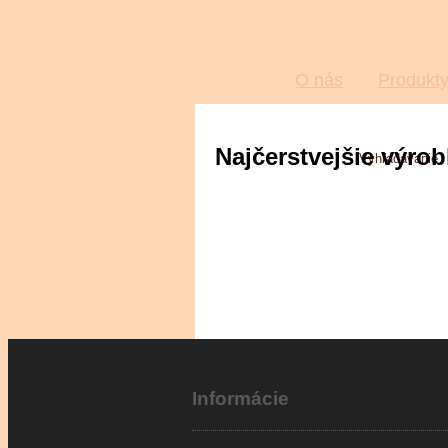
O nás
Produkt
Najčerstvejšie výro
Informácie