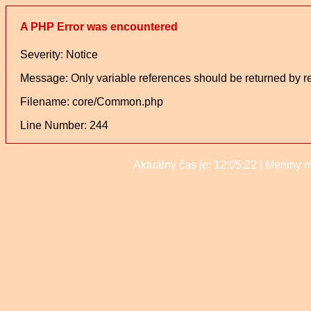
A PHP Error was encountered
Severity: Notice
Message: Only variable references should be returned by r
Filename: core/Common.php
Line Number: 244
Aktuálny čas je:
12:05:22
| Meniny 