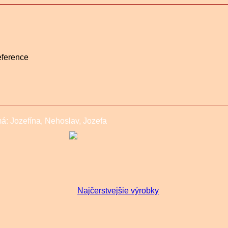
eference
má:
Jozefína, Nehoslav, Jozefa