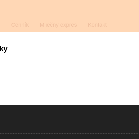
y
Cenník
Mliečny expres
Kontakt
bky