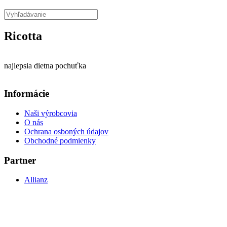
Ricotta
najlepsia dietna pochuťka
Informácie
Naši výrobcovia
O nás
Ochrana osboných údajov
Obchodné podmienky
Partner
Allianz